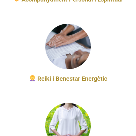
Reiki i Benestar Energètic